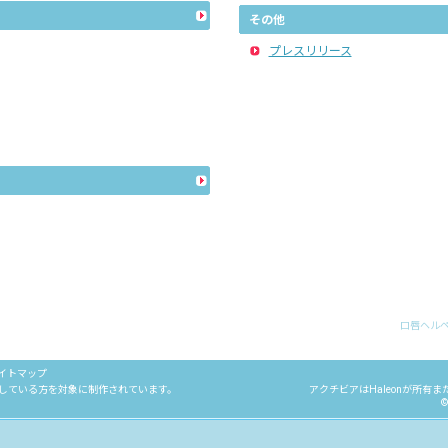
その他
プレスリリース
口唇ヘル
イトマップ
している方を対象に制作されています。
アクチビアはHaleonが所有
©