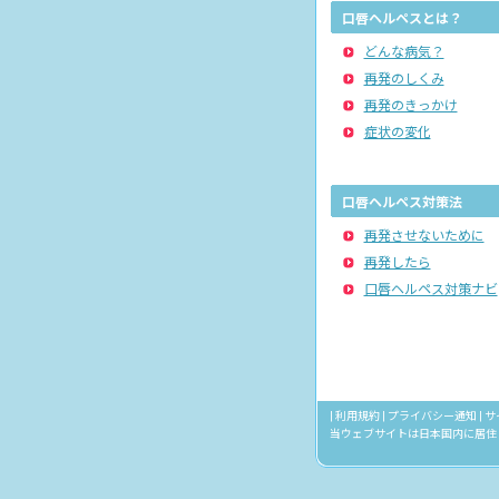
口唇ヘルペスとは？
どんな病気？
再発のしくみ
再発のきっかけ
症状の変化
口唇ヘルペス対策法
再発させないために
再発したら
口唇ヘルペス対策ナビ
|
利用規約
|
プライバシー通知
|
サ
当ウェブサイトは日本国内に居住