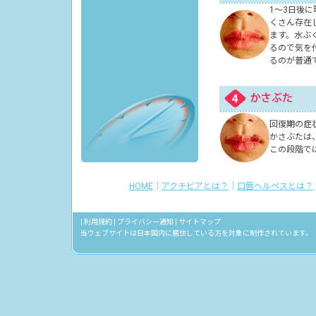
1～3日後
くさん存在
ます。水ぶ
るので気を
るのが普通
回復期の症
かさぶたは
この段階で
HOME
｜
アクチビアとは？
｜
口唇ヘルペスとは？
|
利用規約
|
プライバシー通知
|
サイトマップ
当ウェブサイトは日本国内に居住している方を対象に制作されています。