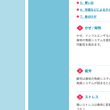
◆
5．寒い日
◆
6．月経などによるホ
◆
7．唇のけが
かぜ / 発熱
かぜ、インフルエンザな
身体の免疫システムを衰
可能性を高めます。
疲労
疲労は身体の免疫システ
免疫システムが弱まると
ストレス
強いストレスは身体に影
うか？