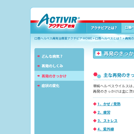
口唇ヘルペス再発治療薬アクチビア HOME
>
口唇ヘルペスとは？
>
再発の
単純ヘルペスウイルスは
再発のきっかけは主に次
◆
1．かぜ / 発熱
◆
2．疲労
◆
3．ストレス
◆
4．紫外線