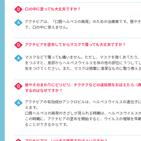
口の中に塗っても大丈夫ですか？
アクチビアは、「口唇ヘルペスの再発」のための治療薬です。唇や
で、口の中に使えません。
アクチビアを塗布してからマスクで覆っても大丈夫ですか？
マスクなどで覆っても構いません。ただし、マスクを強くあてたり
をつぶすと、患部からヘルペスウイルスを体の他の部位にうつして
気をつけてください。また、マスクは頻繁に清潔なものに取り換え
唇やそのまわりにピリピリ、チクチクなどの違和感をおぼえたら（再
するのはなぜですか？
アクチビアの有効成分アシクロビルは、ヘルペスウイルスの遺伝子
えます。
口唇ヘルペスの再発のきざしが見られる時期は、ヘルペスウイルス
この時期に、アクチビアの塗布を開始すると、ウイルスの増殖を早
ることができるからです。