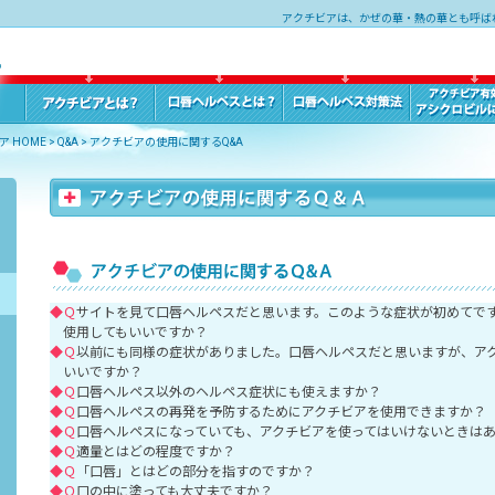
アクチビアは、かぜの華・熱の華とも呼ば
 HOME
>
Q&A
>
アクチビアの使用に関するQ&A
◆Ｑ
サイトを見て口唇ヘルペスだと思います。このような症状が初めてで
使用してもいいですか？
◆Ｑ
以前にも同様の症状がありました。口唇ヘルペスだと思いますが、ア
いいですか？
◆Ｑ
口唇ヘルペス以外のヘルペス症状にも使えますか？
◆Ｑ
口唇ヘルペスの再発を予防するためにアクチビアを使用できますか？
◆Ｑ
口唇ヘルペスになっていても、アクチビアを使ってはいけないときは
◆Ｑ
適量とはどの程度ですか？
◆Ｑ
「口唇」とはどの部分を指すのですか？
◆Ｑ
口の中に塗っても大丈夫ですか？