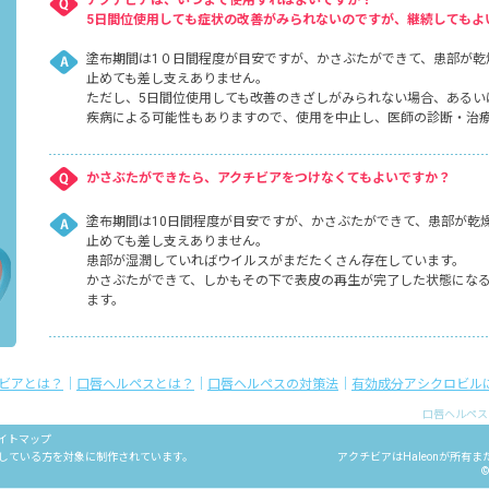
アクチビアは、いつまで使用すればよいですか？
5日間位使用しても症状の改善がみられないのですが、継続してもよ
塗布期間は1０日間程度が目安ですが、かさぶたができて、患部が乾
止めても差し支えありません。
ただし、5日間位使用しても改善のきざしがみられない場合、あるい
疾病による可能性もありますので、使用を中止し、医師の診断・治
かさぶたができたら、アクチビアをつけなくてもよいですか？
塗布期間は10日間程度が目安ですが、かさぶたができて、患部が乾
止めても差し支えありません。
患部が湿潤していればウイルスがまだたくさん存在しています。
かさぶたができて、しかもその下で表皮の再生が完了した状態にな
ます。
ビアとは？
｜
口唇ヘルペスとは？
｜
口唇ヘルペスの対策法
｜
有効成分アシクロビル
口唇ヘルペス
イトマップ
している方を対象に制作されています。
アクチビアはHaleonが所有
©