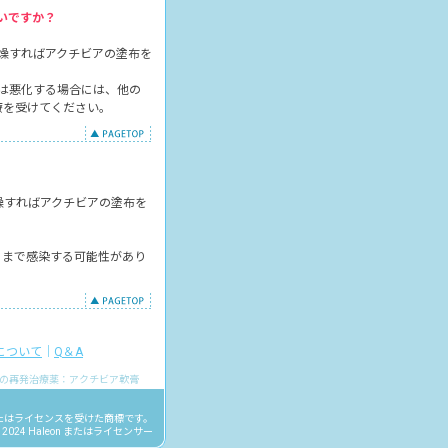
いですか？
燥すればアクチビアの塗布を
は悪化する場合には、他の
療を受けてください。
燥すればアクチビアの塗布を
るまで感染する可能性があり
について
｜
Q＆A
の再発治療薬：アクチビア軟膏
またはライセンスを受けた商標です。
 2024 Haleon またはライセンサー