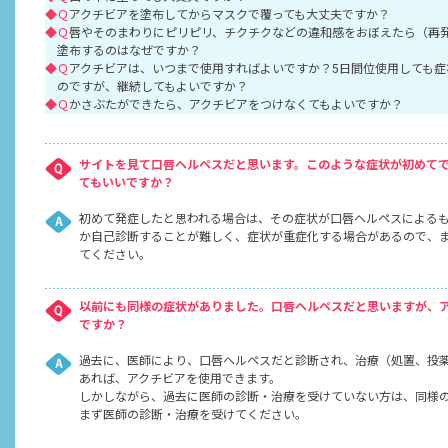
◆Ｑ
アクチビアを塗布してからマスクで覆っても大丈夫ですか？
◆Ｑ
唇やそのまわりにピリピリ、チクチクなどの違和感をおぼえたら（再
塗布するのはなぜですか？
◆Ｑ
アクチビアは、いつまで使用すればよいですか？5日間位使用しても症
のですが、継続してもよいですか？
◆Ｑ
かさぶたができたら、アクチビアをつけなくてもよいですか？
サイトを見て口唇ヘルペスだと思います。このような症状が初めて
てもいいですか？
初めて発症したと思われる場合は、その症状が口唇ヘルペスによる
か自己診断することが難しく、症状が重症化する場合があるので、
てください。
以前にも同様の症状がありました。口唇ヘルペスだと思いますが、
ですか？
過去に、医師により、口唇ヘルペスだと診断され、治療（処置、投
あれば、アクチビアを使用できます。
しかしながら、過去に医師の診断・治療を受けていない方は、同様
まず医師の診断・治療を受けてください。