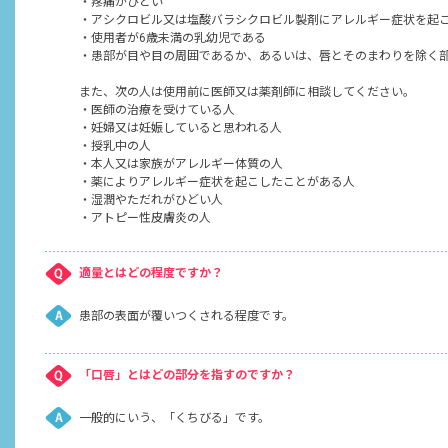
・疼痛がひどい
・アシクロビル又は塩酸バラシクロビル製剤にアレルギー症状を起
・使用者が6歳未満の乳幼児である
・患部が目や目の周囲であるか、あるいは、唇とそのまわりを除く
また、次の人は使用前に医師又は薬剤師に相談してください。
・医師の治療を受けている人
・妊婦又は妊娠していると思われる人
・授乳中の人
・本人又は家族がアレルギー体質の人
・薬によりアレルギー症状を起こしたことがある人
・湿潤やただれがひどい人
・アトピー性皮膚炎の人
適量とはどの程度ですか？
患部の表面が覆いつくされる程度です。
「口唇」とはどの部分を指すのですか？
一般的にいう、「くちびる」です。