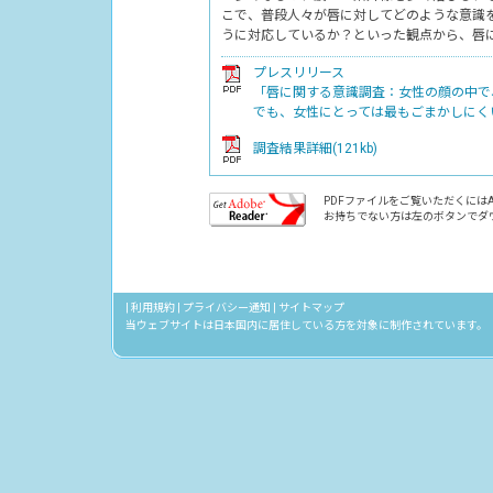
こで、普段人々が唇に対してどのような意識
うに対応しているか？といった観点から、唇
プレスリリース
「唇に関する意識調査：女性の顔の中で
でも、女性にとっては最もごまかしにくい箇
調査結果詳細(121kb)
PDFファイルをご覧いただくにはAcr
お持ちでない方は左のボタンでダ
|
利用規約
|
プライバシー通知
|
サイトマップ
当ウェブサイトは日本国内に居住している方を対象に制作されています。