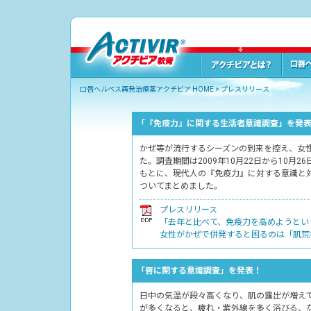
口唇ヘルペス再発治療薬アクチビア HOME
>
プレスリリース
「『免疫力』に関する生活者意識調査」を発
かぜ等が流行するシーズンの到来を控え、女
た。調査期間は2009年10月22日から10月
もとに、現代人の『免疫力』に対する意識と
ついてまとめました。
プレスリリース
「去年と比べて、免疫力を高めようとい
女性がかぜで併発すると困るのは「肌荒れ
「唇に関する意識調査」を発表！
日中の気温が段々高くなり、肌の露出が増え
が多くなると、疲れ・紫外線を多く浴びる、